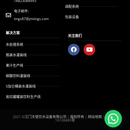
18823088993
调配系统
电子邮件:
包装设备
tings87@jmtings.com
解决方案
关注我们
水处理系统
F
Y
a
o
瓶装水灌装线
c
u
e
t
果汁生产线
b
u
o
b
碳酸饮料灌装线
o
e
k
上
5加仑桶装水灌装线
的
易拉罐罐装饮料生产线
2021 ©江门天使饮水设备有限公司 | 版权所有 |
网站地图
|
粤ICP备
16108489号