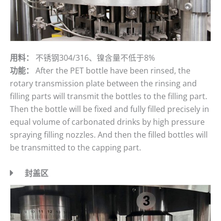
用料：
不锈钢304/316、镍含量不低于8%
功能：
After the PET bottle have been rinsed, the
rotary transmission plate between the rinsing and
filling parts will transmit the bottles to the filling part.
Then the bottle will be fixed and fully filled precisely in
equal volume of carbonated drinks by high pressure
spraying filling nozzles. And then the filled bottles will
be transmitted to the capping part.
封盖区