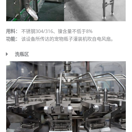
用料：
不锈钢304/316、镍含量不低于8%
功能：
该设备所传达的宠物瓶子灌装机吹自电风扇。
洗瓶区