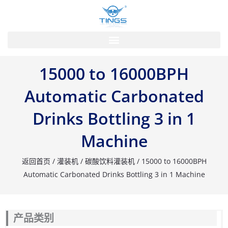
跳
到
的
内
容
15000 to 16000BPH
Automatic Carbonated
Drinks Bottling 3 in 1
Machine
返回首页
/
灌装机
/
碳酸饮料灌装机
/ 15000 to 16000BPH
Automatic Carbonated Drinks Bottling 3 in 1 Machine
产品类别