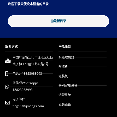
欢迎下载天使饮水设备的目录
最新目录
联系方式
产品类别
中国广东省江门市蓬江区杜阮
水处理机器
镇子棉工业区江鹤公路1号
吹瓶机
电话：18823088993
灌装机
微信或WhatsApp：
特别定制设备
18823088993
调配系统
电子邮件:
包装设备
tings87@jmtings.com