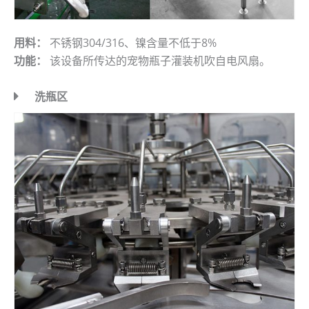
用料：
不锈钢304/316、镍含量不低于8%
功能：
该设备所传达的宠物瓶子灌装机吹自电风扇。
洗瓶区