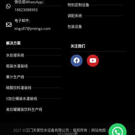
微信或WhatsApp：
特别定制设备
18823088993
调配系统
电子邮件:
包装设备
tings87@jmtings.com
解决方案
关注我们
水处理系统
F
Y
a
o
瓶装水灌装线
c
u
e
t
果汁生产线
b
u
o
b
碳酸饮料灌装线
o
e
k
上
5加仑桶装水灌装线
的
易拉罐罐装饮料生产线
2021 ©江门天使饮水设备有限公司 | 版权所有 |
网站地图
|
粤ICP备
16108489号